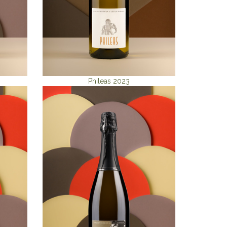
Phileas 2023