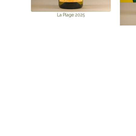
La Plage 2025