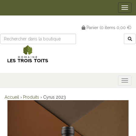
Togg
navig
Panier (
0
items
0,00 €
)
Togg
navig
Accueil
›
Produits
›
Cyrus 2023
Précédent
Suiv