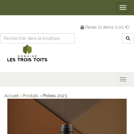
Togg
navig
Panier (
0
items
0,00 €
)
Togg
navig
Accueil
›
Produits
›
Phileas 2023
Précédent
Suiv