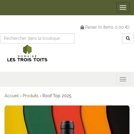
Togg
navig
Panier (
0
items
0,00 €
)
Togg
navig
Accueil
›
Produits
›
Roof Top 2025
Précédent
Suiv